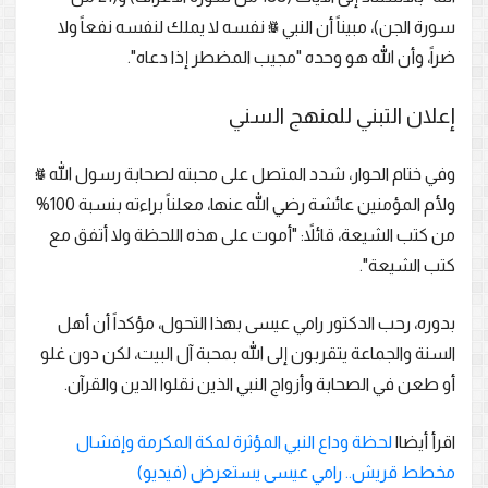
سورة الجن)، مبيناً أن النبي ﷺ نفسه لا يملك لنفسه نفعاً ولا
ضراً، وأن الله هو وحده "مجيب المضطر إذا دعاه".
إعلان التبني للمنهج السني
وفي ختام الحوار، شدد المتصل على محبته لصحابة رسول الله ﷺ
ولأم المؤمنين عائشة رضي الله عنها، معلناً براءته بنسبة 100%
من كتب الشيعة، قائلاً: "أموت على هذه اللحظة ولا أتفق مع
كتب الشيعة".
بدوره، رحب الدكتور رامي عيسى بهذا التحول، مؤكداً أن أهل
السنة والجماعة يتقربون إلى الله بمحبة آل البيت، لكن دون غلو
أو طعن في الصحابة وأزواج النبي الذين نقلوا الدين والقرآن.
اقرأ أيضا|
لحظة وداع النبي المؤثرة لمكة المكرمة وإفشال
مخطط قريش.. رامي عيسى يستعرض (فيديو)