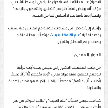
البصرة) عن معاناته النفسية جراء ما يراه في الوسط الشيعي،
مؤكداً أنه يرفض تماماً ظواهر "التطبير، والتقطين، والزحف"،
واصفاً إياها بأنها بدع لا أساس لها من الصحة.
وأشار إلى أنه دخل في مشادات كلامية مع مقربين منه بسبب
رفضه لفكرة "
علم الأئمة للغيب
"، مؤكداً أن هذا الاعتقاد
يصطدم مع المنطق والقرآن.
الحوار العقدي
من جانبه، استشهد الدكتور رامي عيسى بعدة آيات قرآنية
لتوضيح المنهج، منها قوله تعالى: "أَوَلَمْ يَكْفِهِمْ أَنَّا أَنزَلْنَا عَلَيْكَ
الْكِتَابَ يُتْلَى عَلَيْهِمْ"، موضحاً أن القرآن الكريم هو مصدر الهداية
والسكينة.
كما فند عيسى مسألة "علم الغيب" و"طلب الحوائج من غير
الله" بالاستناد إلى الآيات (188 من سورة الأعراف) و(21 من