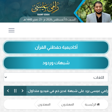
السبت 8 أغسطس 2026 م - 23 صفر 1448 هـ
أكاديمية حفظني القرآن
شبهات وردود
ى يرد على شبهة غدير خم في فيديو متداول.. ماذا قال عن حديث «من كنت
 يناظر شيعيًا لبنانيًا حول الإمامة وكتاب الكافي.. ماذا دار بينهما؟ (فيديو)
الرئيسية
المهتدون
المهتدون