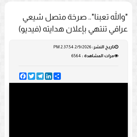
"والله تعبنا".. صرخة متصل شيعي
عراقي تنتهي بإعلان هدايته (فيديو)
تاريخ النشر:
2/9/2026 2:37:54 PM
مرات المشاهدة :
6564
Facebook
Twitter
Telegram
LinkedIn
Share