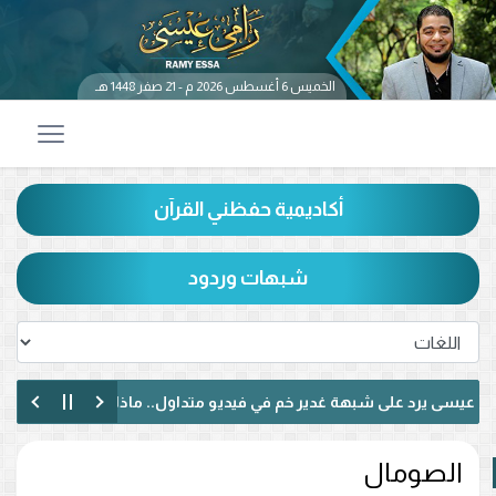
الخميس 6 أغسطس 2026 م - 21 صفر 1448 هـ
أكاديمية حفظني القرآن
شبهات وردود
سى يرد على شبهة غدير خم في فيديو متداول.. ماذا قال عن حديث «من كنت
ى يناظر شيعيًا لبنانيًا حول الإمامة وكتاب الكافي.. ماذا دار بينهما؟ (فيديو)
الصومال