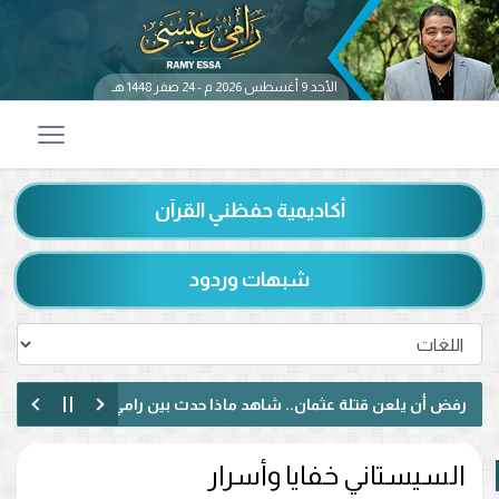
الأحد 9 أغسطس 2026 م - 24 صفر 1448 هـ
أكاديمية حفظني القرآن
شبهات وردود
ن يلعن قتلة عثمان.. شاهد ماذا حدث بين رامي عيسى ومتصل شيعي
مختلف مع متصل عراقي.. رفض الإساءة للصحابة ودعوة لمواجهة خطاب الكر
السيستاني خفايا وأسرار