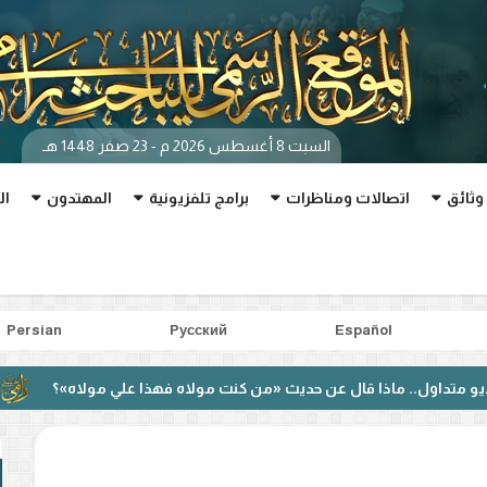
السبت 8 أغسطس 2026 م - 23 صفر 1448 هـ
وثائق
اتصالات ومناظرات
برامج تلفزيونية
المهتدون
ال
Persian
Pусский
Español
 ماذا قال عن حديث «من كنت مولاه فهذا علي مولاه»؟
بعد مناظ