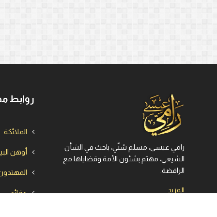
روابط مه
الملائكة
رامي عيسى، مسلم سُنّي، باحث في الشأن
أوهن الب
الشيعي، مهتم بشئون الأمة وقضاياها مع
الرافضة.
المهتدون
المزيد
عقائد