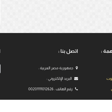
مة :
اتصل بنا :
ا
جمهورية مصر العربية
:
يوت
البريد الإلكتروني
:
رقم الهاتف
:
00201111012626