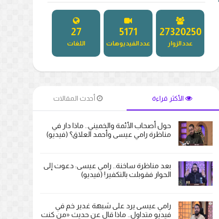
27
5181
27347598
عدد الزوار
عدد الفيديوهات
اللغات
الأكثر قراءة
أحدث المقالات
حول أصحاب الأئمة والخميني.. ماذا دار في
مناظرة رامي عيسى وأحمد العلاق؟ (فيديو)
بعد مناظرة ساخنة.. رامي عيسى: دعوت إلى
الحوار فقوبلت بالتكفير! (فيديو)
رامي عيسى يرد على شبهة غدير خم في
فيديو متداول.. ماذا قال عن حديث «من كنت