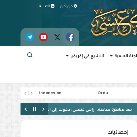
من نحن
اتصل بنا
لجنة العلمية
التشيع في إفريقيا
rtuguês
Indonesian
Ordu
رة ساخنة.. رامي عيسى: دعوت إلى الحوار فقوبلت بالتكفير! (فيديو)
إحصائيات