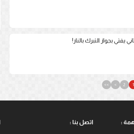
 يفتي بجواز التبرك بالنار!
>>
>
2
مة :
اتصل بنا :
ا