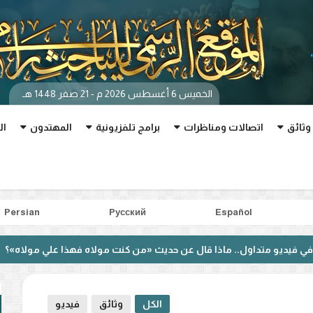
الخميس 6 أغسطس 2026 م - 21 صفر 1448 هـ
وثائق
اتصالات ومناظرات
برامج تلفزيونية
المهتدون
ال
Persian
Pусский
Español
اول.. ماذا قال عن حديث «من كنت مولاه فهذا علي مولاه»؟
بعد
الكل
وثائق
فيديو