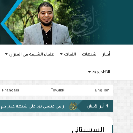
أخبار
شبهات
اللغات
علماء الشيعة في الميزان
الأكاديمية
Français
Тоҷикӣ
English
آخر الأخبار:
رامي عيسى يرد على شبهة غدير خم في فيديو متد
السيستاني