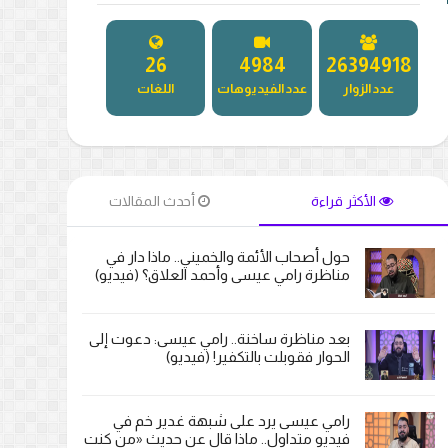
27
5181
27295675
عدد الزوار
عدد الفيديوهات
اللغات
الأكثر قراءة
أحدث المقالات
حول أصحاب الأئمة والخميني.. ماذا دار في
مناظرة رامي عيسى وأحمد العلاق؟ (فيديو)
بعد مناظرة ساخنة.. رامي عيسى: دعوت إلى
الحوار فقوبلت بالتكفير! (فيديو)
رامي عيسى يرد على شبهة غدير خم في
فيديو متداول.. ماذا قال عن حديث «من كنت