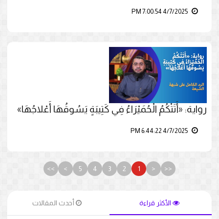
4/7/2025 7:00:54 PM
رواية: «أَتَتْكُمُ الْحُمَيْرَاءُ فِي كَتِيبَةٍ يَسُوقُهَا أَعْلاجُهَا»
4/7/2025 6:44:22 PM
>>
>
5
4
3
2
1
<
<<
الأكثر قراءة
أحدث المقالات