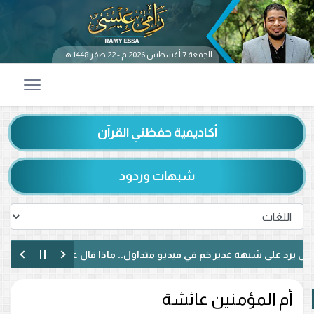
الجمعة 7 أغسطس 2026 م - 22 صفر 1448 هـ
أكاديمية حفظني القرآن
شبهات وردود
ى شبهة غدير خم في فيديو متداول.. ماذا قال عن حديث «من كنت مولاه ف
عيًا لبنانيًا حول الإمامة وكتاب الكافي.. ماذا دار بينهما؟ (فيديو)
أم المؤمنين عائشة