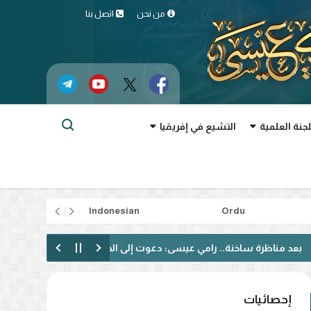
من نحن
اتصل بنا
لجنة العلمية
التشيع في إفريقيا
rtuguês
Indonesian
Ordu
ة ساخنة.. رامي عيسى: دعوت إلى الحوار فقوبلت بالتكفير! (فيديو)
إحصائيات