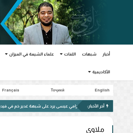
أخبار
شبهات
اللغات
علماء الشيعة في الميزان
الأكاديمية
Français
Тоҷикӣ
English
آخر الأخبار:
رامي عيسى يرد على شبهة غدير خم في فيديو متداول.. 
ملاوي