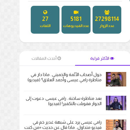
27
5181
27298114
عدد الزوار
عدد الفيديوهات
اللغات
الأكثر قراءة
أحدث المقالات
حول أصحاب الأئمة والخميني.. ماذا دار في
مناظرة رامي عيسى وأحمد العلاق؟ (فيديو)
بعد مناظرة ساخنة.. رامي عيسى: دعوت إلى
الحوار فقوبلت بالتكفير! (فيديو)
رامي عيسى يرد على شبهة غدير خم في
فيديو متداول.. ماذا قال عن حديث «من كنت