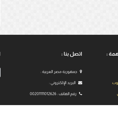
مة :
اتصل بنا :
ا
جمهورية مصر العربية
:
يوت
البريد الإلكتروني
:
رقم الهاتف
:
00201111012626