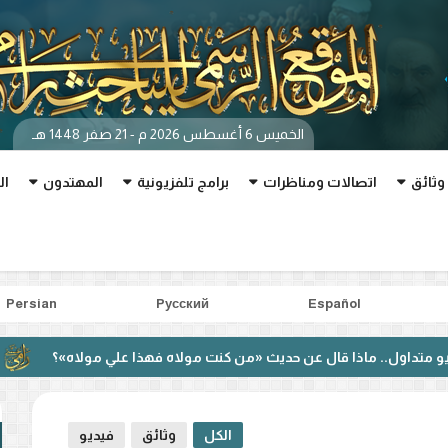
الخميس 6 أغسطس 2026 م - 21 صفر 1448 هـ
وثائق
اتصالات ومناظرات
برامج تلفزيونية
المهتدون
ال
Persian
Pусский
Español
ماذا قال عن حديث «من كنت مولاه فهذا علي مولاه»؟
بعد مناظر
الكل
وثائق
فيديو