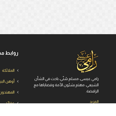
روابط مه
الملائكة
رامي عيسى، مسلم سُنّي، باحث في الشأن
أوهن الب
الشيعي، مهتم بشئون الأمة وقضاياها مع
الرافضة.
المهتدون
المزيد
عقائد