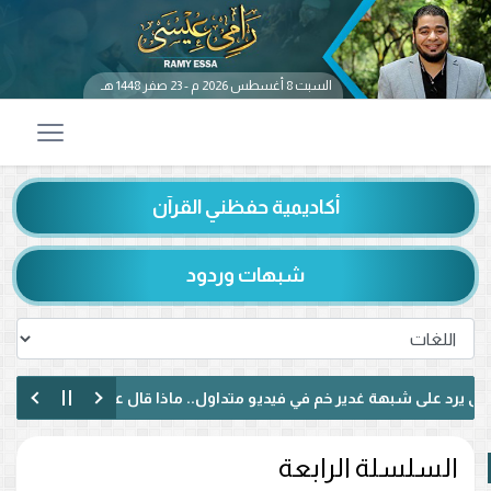
السبت 8 أغسطس 2026 م - 23 صفر 1448 هـ
أكاديمية حفظني القرآن
شبهات وردود
 شبهة غدير خم في فيديو متداول.. ماذا قال عن حديث «من كنت مولاه فه
يًا لبنانيًا حول الإمامة وكتاب الكافي.. ماذا دار بينهما؟ (فيديو)
السلسلة الرابعة