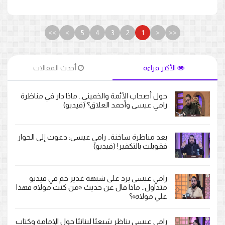
>>
>
5
4
3
2
1
<
<<
الأكثر قراءة
أحدث المقالات
حول أصحاب الأئمة والخميني.. ماذا دار في مناظرة
رامي عيسى وأحمد العلاق؟ (فيديو)
بعد مناظرة ساخنة.. رامي عيسى: دعوت إلى الحوار
فقوبلت بالتكفير! (فيديو)
رامي عيسى يرد على شبهة غدير خم في فيديو
متداول.. ماذا قال عن حديث «من كنت مولاه فهذا
علي مولاه»؟
رامي عيسى يناظر شيعيًا لبنانيًا حول الإمامة وكتاب