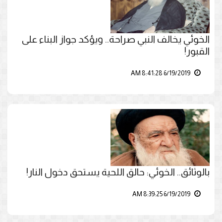
الخوئي يخالف النبي صراحة.. ويؤكد جواز البناء على
القبور!
6/19/2019 8:41:28 AM
بالوثائق.. الخوئي: حالق اللحية يستحق دخول النار!
6/19/2019 8:39:25 AM