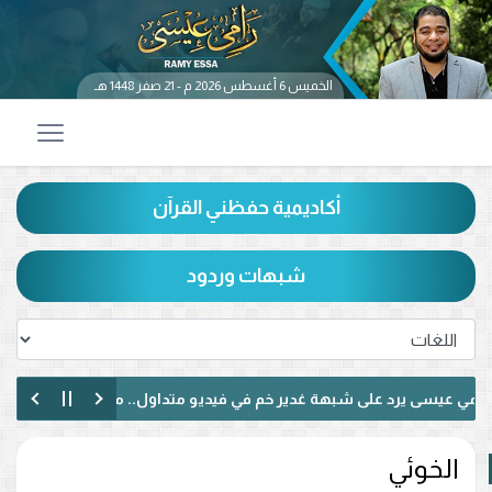
الخميس 6 أغسطس 2026 م - 21 صفر 1448 هـ
أكاديمية حفظني القرآن
شبهات وردود
يسى يرد على شبهة غدير خم في فيديو متداول.. ماذا قال عن حديث «من ك
سى يناظر شيعيًا لبنانيًا حول الإمامة وكتاب الكافي.. ماذا دار بينهما؟ (فيديو
الخوئي