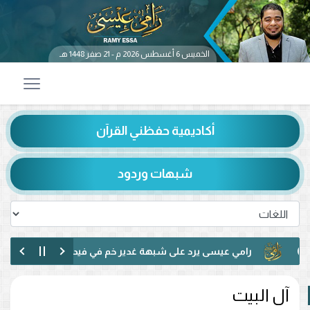
الخميس 6 أغسطس 2026 م - 21 صفر 1448 هـ
أكاديمية حفظني القرآن
شبهات وردود
رامي عيسى يرد على شبهة غدير خم في فيديو متداول.. ماذا قال ع
رامي عيسى يناظر شيعيًا لبنانيًا حول الإمامة وكتاب الكافي.. ماذا دار 
آل البيت