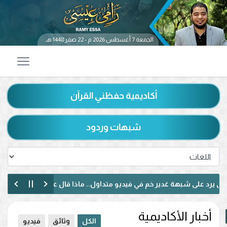
الجمعة 7 أغسطس 2026 م - 22 صفر 1448 هـ
أكاديمية حفظني القرآن
شبهات وردود
ى شبهة غدير خم في فيديو متداول.. ماذا قال عن حديث «من كنت مولاه فه
يًا لبنانيًا حول الإمامة وكتاب الكافي.. ماذا دار بينهما؟ (فيديو)
أخبار الأكاديمية
الكل
وثائق
فيديو