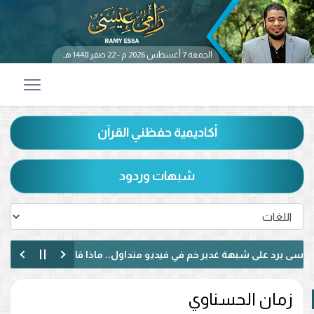
الجمعة 7 أغسطس 2026 م - 22 صفر 1448 هـ
أكاديمية حفظني القرآن
شبهات وردود
 على شبهة غدير خم في فيديو متداول.. ماذا قال عن حديث «من كنت مولا
 شيعيًا لبنانيًا حول الإمامة وكتاب الكافي.. ماذا دار بينهما؟ (فيديو)
زمان الحسناوي