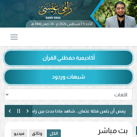
الأحد 9 أغسطس 2026 م - 24 صفر 1448 هـ
أكاديمية حفظني القرآن
شبهات وردود
أن يلعن قتلة عثمان.. شاهد ماذا حدث بين رامي عيسى ومتصل شيعي
 مختلف مع متصل عراقي.. رفض الإساءة للصحابة ودعوة لمواجهة خطاب الكر
بث مباشر
الكل
وثائق
فيديو