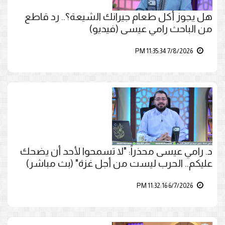
هل يجوز أكل طعام جيرانك الشيعة؟.. رد قاطع
من الباحث رامي عيسى (فيديو)
7/8/2026 11:35:34 PM
د. رامي عيسى محذراً: "لا تسمحوا لأحد أن يضحك
عليكم.. الحرب ليست من أجل غزة" (بث مباشر)
6/7/2026 11:32:16 PM