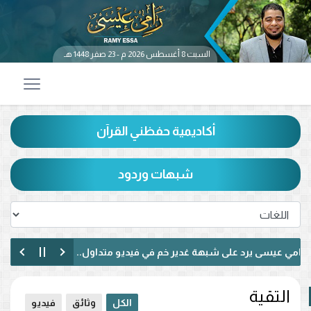
السبت 8 أغسطس 2026 م - 23 صفر 1448 هـ
أكاديمية حفظني القرآن
شبهات وردود
 عيسى يرد على شبهة غدير خم في فيديو متداول.. ماذا قال عن حديث «من
 عيسى يناظر شيعيًا لبنانيًا حول الإمامة وكتاب الكافي.. ماذا دار بينهما؟ (فيد
التقية
الكل
وثائق
فيديو