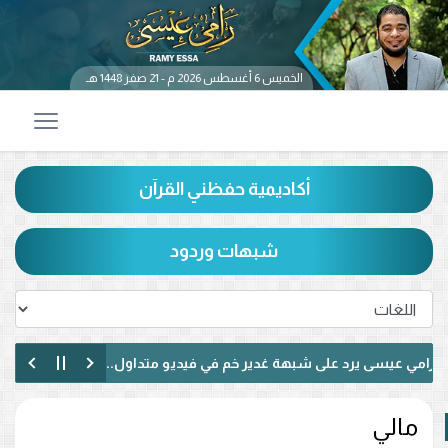
الخميس 6 أغسطس 2026 م - 21 صفر 1448 هـ
أكاديمية حفظني القرآن
شبهات وردود
 عيسى يرد على شبهة غدير خم في فيديو متداول.. ماذا قال عن حديث «من 
عيسى يناظر شيعيًا لبنانيًا حول الإمامة وكتاب الكافي.. ماذا دار بينهما؟ (فيد
مالي