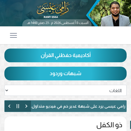
السبت 8 أغسطس 2026 م - 23 صفر 1448 هـ
أكاديمية حفظني القرآن
شبهات وردود
مي عيسى يرد على شبهة غدير خم في فيديو متداول.. ماذا قال عن حديث «
مي عيسى يناظر شيعيًا لبنانيًا حول الإمامة وكتاب الكافي.. ماذا دار بينهما؟ (
ذو الكفل