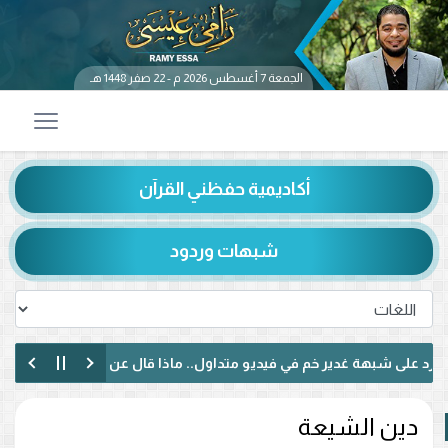
الجمعة 7 أغسطس 2026 م - 22 صفر 1448 هـ
أكاديمية حفظني القرآن
شبهات وردود
بهة غدير خم في فيديو متداول.. ماذا قال عن حديث «من كنت مولاه فهذا 
 لبنانيًا حول الإمامة وكتاب الكافي.. ماذا دار بينهما؟ (فيديو)
دين الشيعة