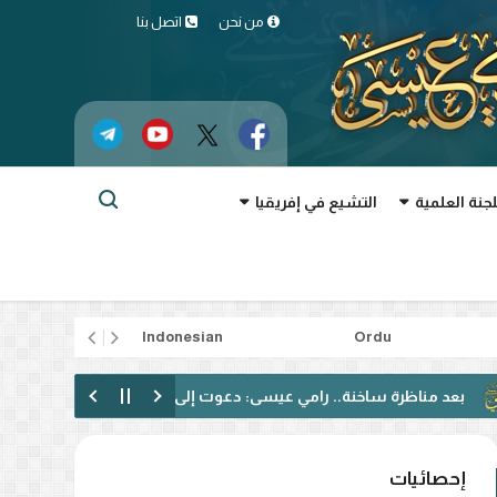
من نحن
اتصل بنا
لجنة العلمية
التشيع في إفريقيا
rtuguês
Indonesian
Ordu
اظرة ساخنة.. رامي عيسى: دعوت إلى الحوار فقوبلت بالتكفير! (فيديو)
إحصائيات