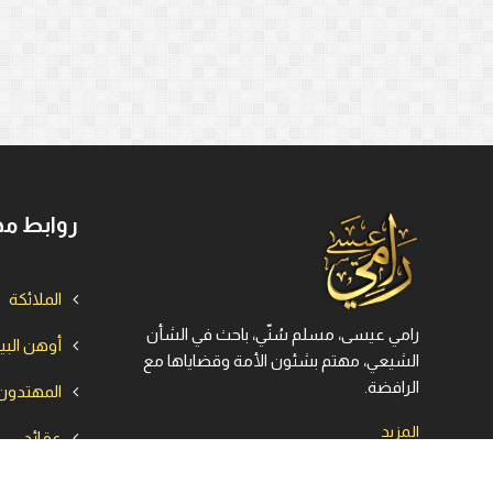
روابط مه
الملائكة
رامي عيسى، مسلم سُنّي، باحث في الشأن
أوهن الب
الشيعي، مهتم بشئون الأمة وقضاياها مع
الرافضة.
المهتدون
المزيد
عقائد