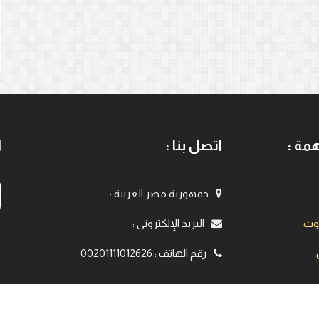
مة :
اتصل بنا :
ا
جمهورية مصر العربية
:
يوت
البريد الإلكتروني
:
رقم الهاتف
:
00201111012626