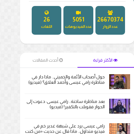
27
5181
27326203
عدد الزوار
عدد الفيديوهات
اللغات
الأكثر قراءة
أحدث المقالات
حول أصحاب الأئمة والخميني.. ماذا دار في
مناظرة رامي عيسى وأحمد العلاق؟ (فيديو)
بعد مناظرة ساخنة.. رامي عيسى: دعوت إلى
الحوار فقوبلت بالتكفير! (فيديو)
رامي عيسى يرد على شبهة غدير خم في
فيديو متداول.. ماذا قال عن حديث «من كنت