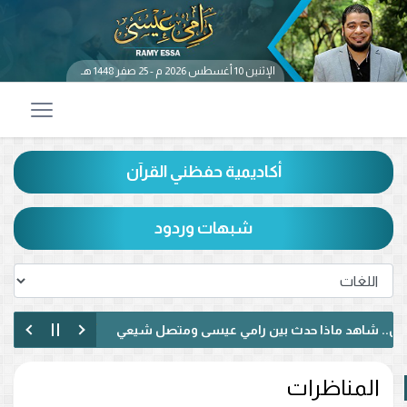
الإثنين 10 أغسطس 2026 م - 25 صفر 1448 هـ
أكاديمية حفظني القرآن
شبهات وردود
 شاهد ماذا حدث بين رامي عيسى ومتصل شيعي
في مناظرة مباش
. رفض الإساءة للصحابة ودعوة لمواجهة خطاب الكراهية (فيديو)
المناظرات