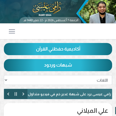
الجمعة 7 أغسطس 2026 م - 22 صفر 1448 هـ
أكاديمية حفظني القرآن
شبهات وردود
 عيسى يرد على شبهة غدير خم في فيديو متداول.. ماذا قال عن حديث «من 
عيسى يناظر شيعيًا لبنانيًا حول الإمامة وكتاب الكافي.. ماذا دار بينهما؟ (فيد
علي الميلاني