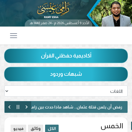
الأحد 9 أغسطس 2026 م - 24 صفر 1448 هـ
أكاديمية حفظني القرآن
شبهات وردود
ض أن يلعن قتلة عثمان.. شاهد ماذا حدث بين رامي عيسى ومتصل شيعي
ار مختلف مع متصل عراقي.. رفض الإساءة للصحابة ودعوة لمواجهة خطاب ا
الخمس
الكل
وثائق
فيديو