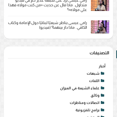
رامي عيسى يرد على شبهة غدير خم في فيديو
متداول.. ماذا قال عن حديث «من كنت مولاه فهذا
علي مولاه»؟
رامي عيسى يناظر شيعيًا لبنانيًا حول الإمامة وكتاب
الكافي.. ماذا دار بينهما؟ (فيديو)
التصنيفات
أخبار
شبهات
اللغات
علماء الشيعة في الميزان
وثائق
اتصالات ومناظرات
برامج تلفزيونية