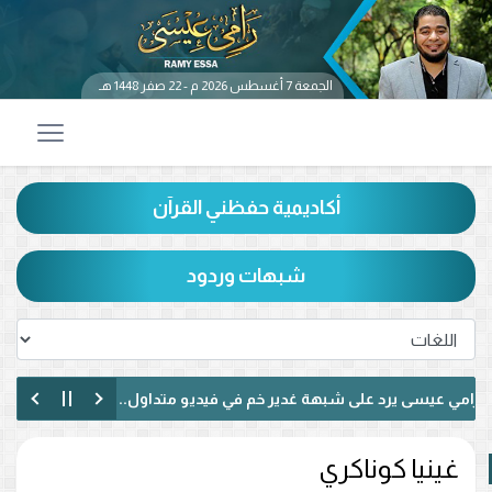
الجمعة 7 أغسطس 2026 م - 22 صفر 1448 هـ
أكاديمية حفظني القرآن
شبهات وردود
 عيسى يرد على شبهة غدير خم في فيديو متداول.. ماذا قال عن حديث «من
 عيسى يناظر شيعيًا لبنانيًا حول الإمامة وكتاب الكافي.. ماذا دار بينهما؟ (في
غينيا كوناكري