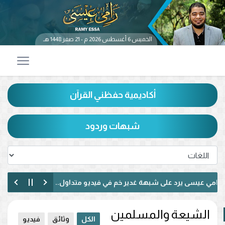
الخميس 6 أغسطس 2026 م - 21 صفر 1448 هـ
أكاديمية حفظني القرآن
شبهات وردود
عيسى يرد على شبهة غدير خم في فيديو متداول.. ماذا قال عن حديث «من 
يسى يناظر شيعيًا لبنانيًا حول الإمامة وكتاب الكافي.. ماذا دار بينهما؟ (فيدي
الشيعة والمسلمين
الكل
وثائق
فيديو