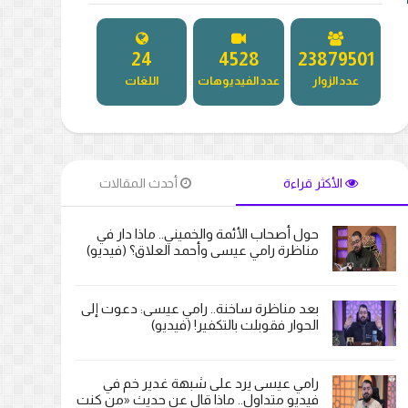
27
5165
27212795
عدد الزوار
عدد الفيديوهات
اللغات
الأكثر قراءة
أحدث المقالات
حول أصحاب الأئمة والخميني.. ماذا دار في
مناظرة رامي عيسى وأحمد العلاق؟ (فيديو)
بعد مناظرة ساخنة.. رامي عيسى: دعوت إلى
الحوار فقوبلت بالتكفير! (فيديو)
رامي عيسى يرد على شبهة غدير خم في
فيديو متداول.. ماذا قال عن حديث «من كنت