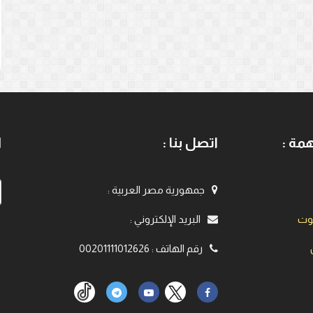
مة :
اتصل بنا :
ا
جمهورية مصر العربية
:
يوت
البريد الإلكتروني
:
رقم الهاتف
:
00201111012626