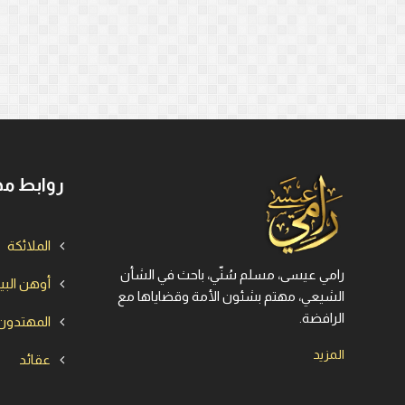
روابط مه
الملائكة
رامي عيسى، مسلم سُنّي، باحث في الشأن
أوهن الب
الشيعي، مهتم بشئون الأمة وقضاياها مع
الرافضة.
المهتدون
المزيد
عقائد