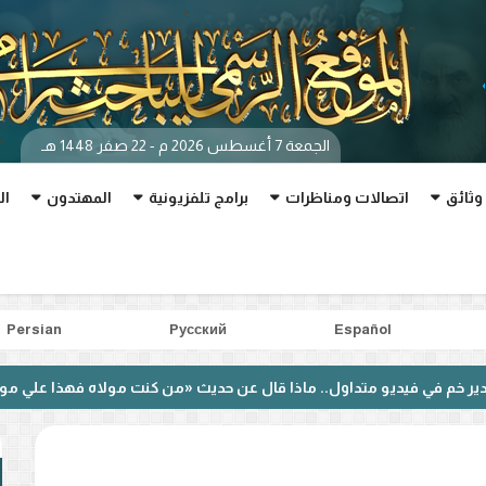
الجمعة 7 أغسطس 2026 م - 22 صفر 1448 هـ
وثائق
اتصالات ومناظرات
برامج تلفزيونية
المهتدون
ال
Persian
Pусский
Español
ديو متداول.. ماذا قال عن حديث «من كنت مولاه فهذا علي مولاه»؟