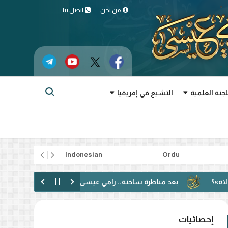
من نحن
اتصل بنا
لجنة العلمية
التشيع في إفريقيا
rtuguês
Indonesian
Ordu
بعد مناظرة ساخنة.. رامي عيسى: دعوت إلى الحوار فقوبلت بالتكفير! (ف
إحصائيات