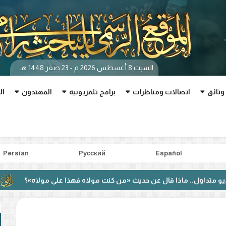
السبت 8 أغسطس 2026 م - 23 صفر 1448 هـ
وثائق
اتصالات ومناظرات
برامج تلفزيونية
المهتدون
ال
Persian
Pусский
Español
 ماذا قال عن حديث «من كنت مولاه فهذا علي مولاه»؟
بعد مناظ