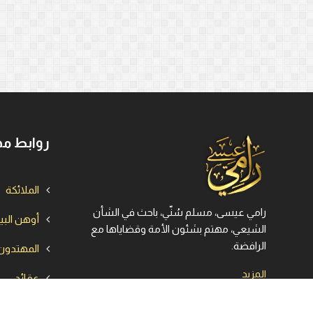
روابط مه
الملائكة
رامي عيسى، مسلم سُنّي، باحث في الشأن
أوهن الب
الشيعي، مهتم بشئون الأمة وقضاياها مع
الرافضة.
المهتدون
المزيد
عقائد