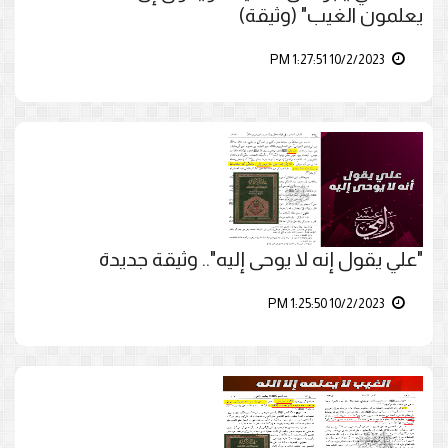
يعلمون الغيب" (وثيقة)
10/2/2023 1:27:51 PM
"علي يقول إنه لا يوحى إليه".. وثيقة جديدة
10/2/2023 1:25:50 PM