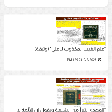
"علم الغيب المكذوب لـ علي" (وثيقة)
10/2/2023 1:29:23 PM
"المهدي يتبرأ من الشيعة ويقول إن الأئمة لا