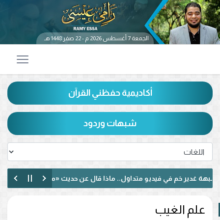
الجمعة 7 أغسطس 2026 م - 22 صفر 1448 هـ
أكاديمية حفظني القرآن
شبهات وردود
ر خم في فيديو متداول.. ماذا قال عن حديث «من كنت مولاه فهذا علي مو
ا حول الإمامة وكتاب الكافي.. ماذا دار بينهما؟ (فيديو)
علم الغيب