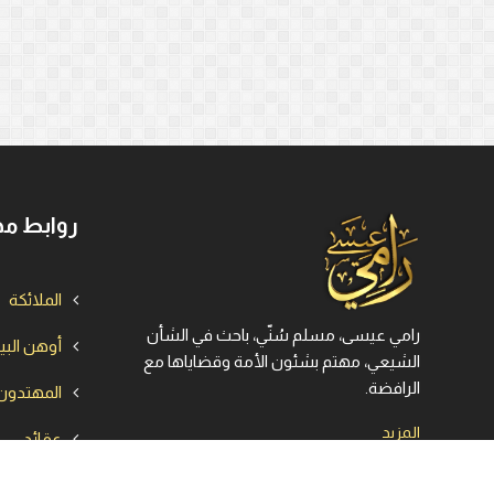
روابط مه
الملائكة
رامي عيسى، مسلم سُنّي، باحث في الشأن
أوهن الب
الشيعي، مهتم بشئون الأمة وقضاياها مع
الرافضة.
المهتدون
المزيد
عقائد