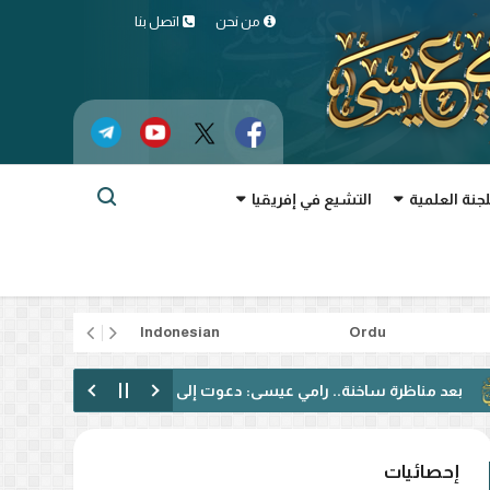
من نحن
اتصل بنا
لجنة العلمية
التشيع في إفريقيا
rtuguês
Indonesian
Ordu
ظرة ساخنة.. رامي عيسى: دعوت إلى الحوار فقوبلت بالتكفير! (فيديو)
إحصائيات