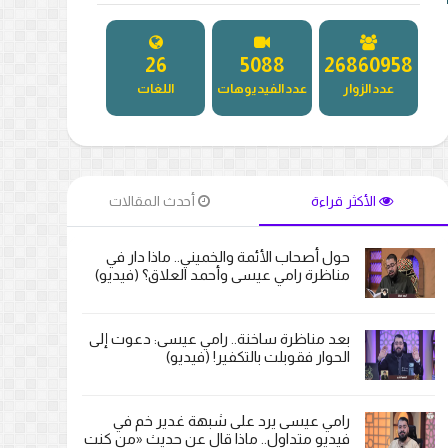
27
5181
27297722
عدد الزوار
عدد الفيديوهات
اللغات
الأكثر قراءة
أحدث المقالات
حول أصحاب الأئمة والخميني.. ماذا دار في
مناظرة رامي عيسى وأحمد العلاق؟ (فيديو)
بعد مناظرة ساخنة.. رامي عيسى: دعوت إلى
الحوار فقوبلت بالتكفير! (فيديو)
رامي عيسى يرد على شبهة غدير خم في
فيديو متداول.. ماذا قال عن حديث «من كنت