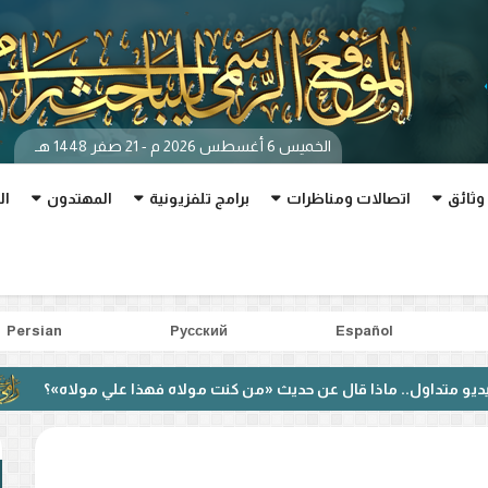
الخميس 6 أغسطس 2026 م - 21 صفر 1448 هـ
وثائق
اتصالات ومناظرات
برامج تلفزيونية
المهتدون
ال
Persian
Pусский
Español
. ماذا قال عن حديث «من كنت مولاه فهذا علي مولاه»؟
بعد منا