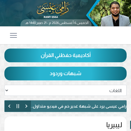
الخميس 6 أغسطس 2026 م - 21 صفر 1448 هـ
أكاديمية حفظني القرآن
شبهات وردود
مي عيسى يرد على شبهة غدير خم في فيديو متداول.. ماذا قال عن حديث «
مي عيسى يناظر شيعيًا لبنانيًا حول الإمامة وكتاب الكافي.. ماذا دار بينهما؟ (
ليبيريا