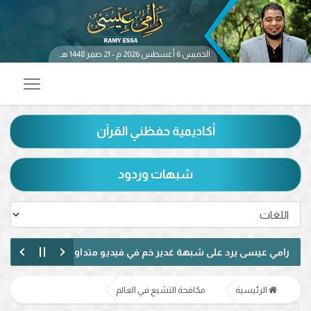
الخميس 6 أغسطس 2026 م - 21 صفر 1448 هـ
أكاديمية حفظني القرآن
شبهات وردود
ي عيسى يرد على شبهة غدير خم في فيديو متداول.. ماذا قال عن حديث «م
ي عيسى يناظر شيعيًا لبنانيًا حول الإمامة وكتاب الكافي.. ماذا دار بينهما؟ (ف
الرئيسية
مكافحة التشيع في العالم