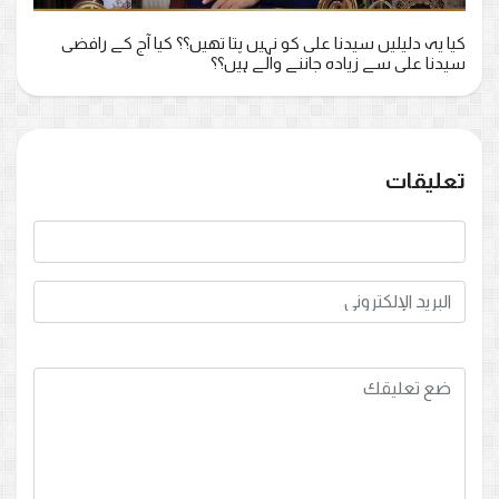
کیا یہ دلیلیں سیدنا علی کو نہیں پتا تھیں؟؟ کیا آج کے رافضی
سیدنا علی سے زیادہ جاننے والے ہیں؟؟
تعليقات