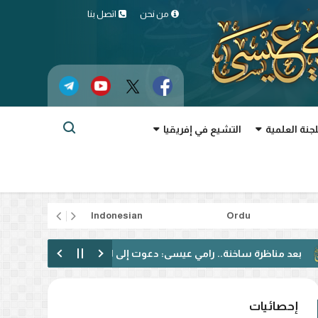
من نحن
اتصل بنا
لجنة العلمية
التشيع في إفريقيا
rtuguês
Indonesian
Ordu
ظرة ساخنة.. رامي عيسى: دعوت إلى الحوار فقوبلت بالتكفير! (فيديو)
إحصائيات