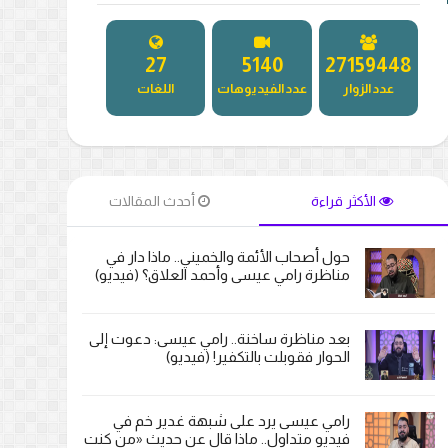
27
5181
27295928
عدد الزوار
عدد الفيديوهات
اللغات
الأكثر قراءة
أحدث المقالات
حول أصحاب الأئمة والخميني.. ماذا دار في
مناظرة رامي عيسى وأحمد العلاق؟ (فيديو)
بعد مناظرة ساخنة.. رامي عيسى: دعوت إلى
الحوار فقوبلت بالتكفير! (فيديو)
رامي عيسى يرد على شبهة غدير خم في
فيديو متداول.. ماذا قال عن حديث «من كنت