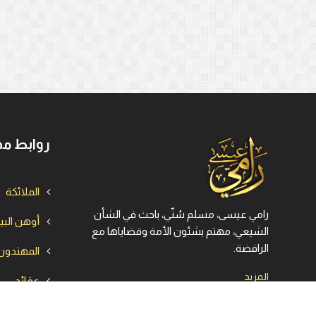
روابط مه
الملائكة
رامي عيسى، مسلم سُنّي، باحث في الشأن
أوهن الب
الشيعي، مهتم بشئون الأمة وقضاياها مع
الرافضة.
المهتدون
المزيد
عقائد