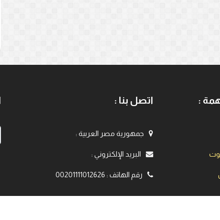
مة :
اتصل بنا :
ا
جمهورية مصر العربية
:
يوت
البريد الإلكتروني
:
رقم الهاتف
:
00201111012626