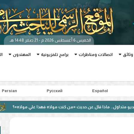
الخميس 6 أغسطس 2026 م - 21 صفر 1448 هـ
وثائق
اتصالات ومناظرات
برامج تلفزيونية
المهتدون
ال
Persian
Pусский
Español
. ماذا قال عن حديث «من كنت مولاه فهذا علي مولاه»؟
بعد منا