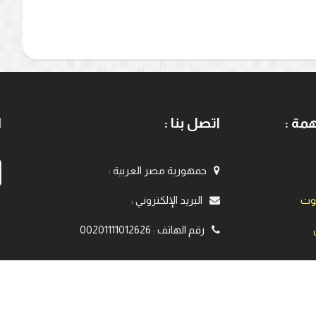
مة :
اتصل بنا :
ا
جمهورية مصر العربية
:
يوت
البريد الإلكتروني
:
رقم الهاتف
:
00201111012626