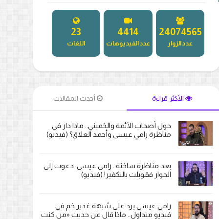
27
5181
27295425
عدد الزوار
عدد الفيديوهات
اللغات
الأكثر قراءة
أحدث المقالات
حول أصحاب الأئمة والخميني.. ماذا دار في
مناظرة رامي عيسى وأحمد العلاق؟ (فيديو)
بعد مناظرة ساخنة.. رامي عيسى: دعوت إلى
الحوار فقوبلت بالتكفير! (فيديو)
رامي عيسى يرد على شبهة غدير خم في
فيديو متداول.. ماذا قال عن حديث «من كنت