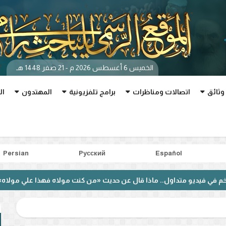
الخميس 6 أغسطس 2026 م - 21 صفر 1448 هـ
وثائق
اتصالات ومناظرات
برامج تلفزيونية
المهتدون
ال
Persian
Pусский
Español
داول.. ماذا قال عن حديث «من كنت مولاه فهذا علي مولاه»؟
بع