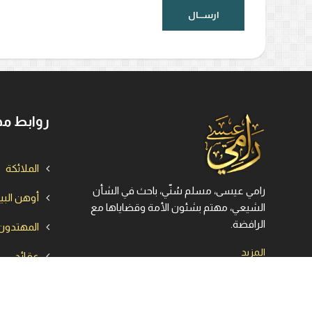
روابط مه
الملائكة
رامي عيسى، مسلم سُنّي، باحث في الشأن
أوهن الب
الشيعي، مهتم بشئون الأمة وقضاياها مع
الرافضة.
المهتدون
المزيد
عقائد