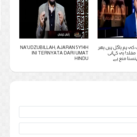
 کہ ہم پاگل ہیں پھر
NA'UDZUBILLAH; AJARAN 5Y14H
KI A
قلد! یہ کہانی
INI TERNYATA DARI UMAT
'ANCI
ہنسنا منع ہے
HINDU