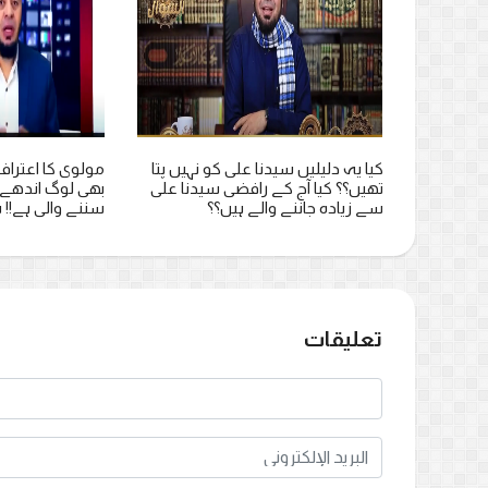
کیا یہ دلیلیں سیدنا علی کو نہیں پتا
مولوی کا اعتراف
تھیں؟؟ کیا آج کے رافضی سیدنا علی
بھی لوگ اندھے م
سے زیادہ جاننے والے ہیں؟؟
سننے والی ہے!! 
تعليقات