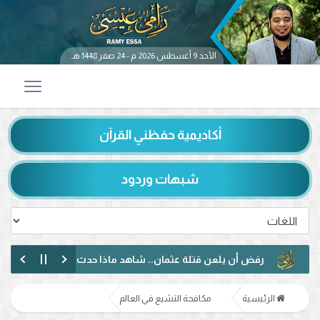
الأحد 9 أغسطس 2026 م - 24 صفر 1448 هـ
أكاديمية حفظني القرآن
شبهات وردود
رفض أن يلعن قتلة عثمان.. شاهد ماذا حدث بين رامي عيسى ومتصل
حوار مختلف مع متصل عراقي.. رفض الإساءة للصحابة ودعوة لمواجهة 
الرئيسية
مكافحة التشيع في العالم