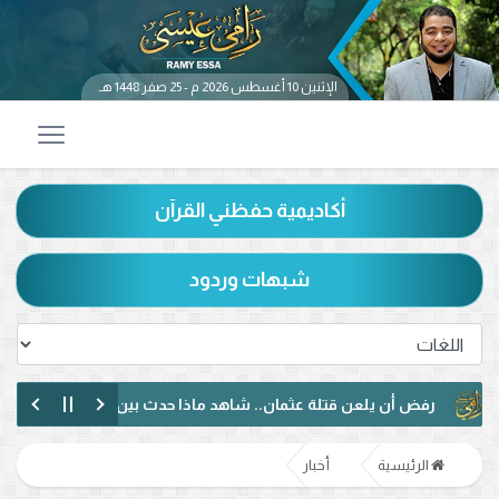
الإثنين 10 أغسطس 2026 م - 25 صفر 1448 هـ
أكاديمية حفظني القرآن
شبهات وردود
فض أن يلعن قتلة عثمان.. شاهد ماذا حدث بين رامي عيسى ومتصل شيعي
وار مختلف مع متصل عراقي.. رفض الإساءة للصحابة ودعوة لمواجهة خطاب 
الرئيسية
أخبار