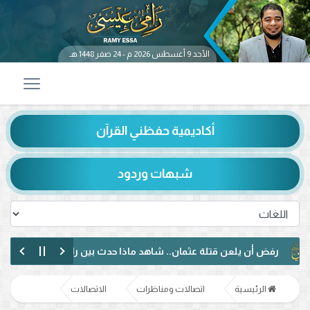
الأحد 9 أغسطس 2026 م - 24 صفر 1448 هـ
أكاديمية حفظني القرآن
شبهات وردود
أن يلعن قتلة عثمان.. شاهد ماذا حدث بين رامي عيسى ومتصل شيعي
 مختلف مع متصل عراقي.. رفض الإساءة للصحابة ودعوة لمواجهة خطاب الكر
الرئيسية
اتصالات ومناظرات
الاتصالات