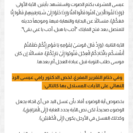
عيسى المشرف بكتم الصوت واستشهد بآيتين: الآية الأولى:
{وَإِذَا لَقُوا الَّذِينَ آمَنُوا قَالُوا آمَنَّا وَإِذَا خَلَوْا إِلَىٰ شَيَاطِينِهِمْ قَالُوا إِنَّا
مَعَكُمْ}، متسائلاً عن البداية والنهاية فيها، وموجهاً حديثه
للمتصل بعد فتح المايك: "أجب يا هبل، أجب يا غبي بقى!".
الآية الثانية: {وَإِذْ قَالَ مُوسَىٰ لِقَوْمِهِ يَا قَوْمِ إِنَّكُمْ ظَلَمْتُمْ
أَنفُسَكُم بِاتِّخَاذِكُمُ الْعِجْلَ فَتُوبُوا إِلَىٰ بَارِئِكُمْ}، متسائلاً إن كان
موسى طلب التوبة قبل عبادة العجل أم بعدها.
وفي ختام التقرير المفرغ، لخص الدكتور رامي عيسى الرد
النهائي على الآيات المستدل بها كالتالي:
بخصوص آية الوضوء: أفاد بأن غسل اليد من أي اتجاه يجعل
الوضوء صحيحاً، لكن نص الآية يحدد الغاية {إِلَى الْمَرَافِقِ}،
وكذلك الغسل في الأرجل يكون {إِلَى الْكَعْبَيْنِ}.