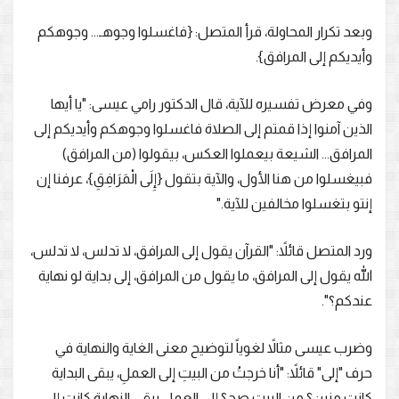
وبعد تكرار المحاولة، قرأ المتصل: {فاغسلوا وجوهـ... وجوهكم
وأيديكم إلى المرافق}.
وفي معرض تفسيره للآية، قال الدكتور رامي عيسى: "يا أيها
الذين آمنوا إذا قمتم إلى الصلاة فاغسلوا وجوهكم وأيديكم إلى
المرافق... الشيعة بيعملوا العكس، بيقولوا (من المرافق)
فبيغسلوا من هنا الأول، والآية بتقول {إِلَى الْمَرَافِقِ}، عرفنا إن
إنتو بتغسلوا مخالفين للآية."
ورد المتصل قائلاً: "القرآن يقول إلى المرافق، لا تدلس، لا تدلس،
الله يقول إلى المرافق، ما يقول من المرافق، إلى بداية لو نهاية
عندكم؟".
وضرب عيسى مثالاً لغوياً لتوضيح معنى الغاية والنهاية في
حرف "إلى" قائلاً: "أنا خرجتُ من البيتِ إلى العملِ، يبقى البداية
كانت منين؟ من البيت صح؟ إلى العمل يبقى النهاية كانت إلى