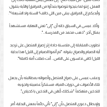
العمل. إنتو لما بتيجوا تتوضوا بتبدأوا من المرافق! والآية بتقول:
وأيديكم إلى المرافق، يبقى مين اللي خالف؟ السنة ولا الشيعة؟".
وأكد عيسى في السياق ذاته أن "إلى" تعني النهاية، مستشهداً
بمثال آخر: "ذهب محمد من المدرسة...".
تطورت المقابلة إلى ملاسنة حادة إثر إصرار المتصل على ترديد
آية الصيام والصراخ بقوله: "ثم أتموا الصيام إلى الليل! هذا بداية
الليل! كافي تدلسون على الناس... أنت ضللت أمة كاملة!".
وعقب عيسى على صراخ المتصل وأصواته بمطالبته بأن يجعل
تلك الأصوات في دورات المياه، مستنكراً عصبيته ولجوءه
للتدخين متهكماً: "شكلك كُهَن في التدخين يا كحيلان".
ولإبطال دعوى المتصل بأن "إلى" تأتي دائماً بمعنى البداية، أمر