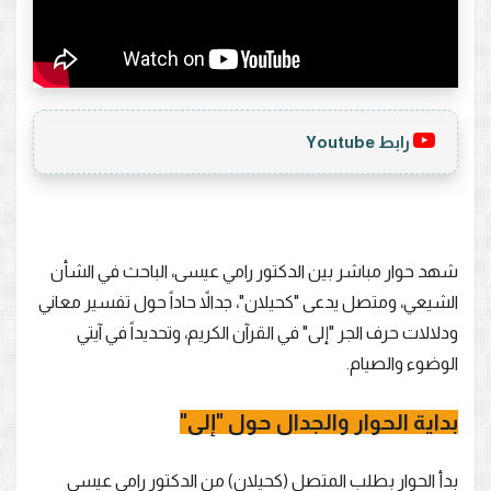
رابط Youtube
شهد حوار مباشر بين الدكتور رامي عيسى، الباحث في الشأن
الشيعي، ومتصل يدعى "كحيلان"، جدالاً حاداً حول تفسير معاني
ودلالات حرف الجر "إلى" في القرآن الكريم، وتحديداً في آيتي
الوضوء والصيام.
بداية الحوار والجدال حول "إلى"
بدأ الحوار بطلب المتصل (كحيلان) من الدكتور رامي عيسى