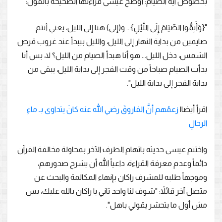
بخصوص آية الصيام: أوضح عيسى قراءتها الصحيحة بالقول:
"{وَأَتِمُّوا الصِّيَامَ إِلَى اللَّيْلِ}... و(إلى) هنا إلى الليل، يعني أنتم
صايمين من بداية النهار إلى الليل، والليل بيبدأ عند غروب قرص
الشمس، دخل الليل... هو أنا هبدأ الصيام من الليل؟ لا، بس أنا
بدأت الصيام صباحاً من وقت الفجر إلى بداية الليل، يبقى من
بداية الفجر إلى بداية الليل".
اقرأ أيضا|
زعمُهم أنَّ الفاروقَ رضي الله عنه كانَ يتداوى بـ ماءِ
الرجالِ
واختتم عيسى حديثه باتهام الطرف الآخر بمحاولة مخالفة القرآن
دائماً وعدم معرفة القراءة، داعياً الله أن يشرح صدورهم،
وموجهاً طلبه للمشرف راكان بإنهاء المكالمة والبحث عن
متصل آخر قائلاً: "شوف لنا واحد تاني يا راكان بالله عليك، بس
مش أول ما يتحشر يقولي باهل".