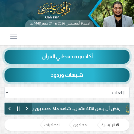
الأحد 9 أغسطس 2026 م - 24 صفر 1448 هـ
أكاديمية حفظني القرآن
شبهات وردود
 أن يلعن قتلة عثمان.. شاهد ماذا حدث بين رامي عيسى ومتصل شيعي
ر مختلف مع متصل عراقي.. رفض الإساءة للصحابة ودعوة لمواجهة خطاب ال
الرئيسية
المهتدون
المهتديات