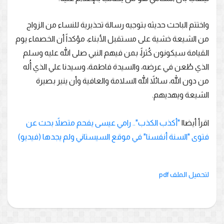
واختتم الباحث حديثه بتوجيه رسالة تحذيرية للنساء من الزواج
من الشيعة خشية على مستقبل الأبناء، مؤكداً أن الخصماء يوم
القيامة سيكونون كُثراً، بمن فيهم النبي صلى الله عليه وسلم
الذي طُعن في عرضه، والسيدة فاطمة، وسيدنا علي الذي أُله
من دون الله، سائلاً الله السلامة والعافية وأن ينير بصيرة
الشيعة ويهديهم.
اقرأ أيضا|
"أكذب الكذب".. رامي عيسى يفحم متصلاً بحث عن
فتوى "السنة أنفسنا" في موقع السيستاني ولم يجدها (فيديو)
لتحميل الملف pdf