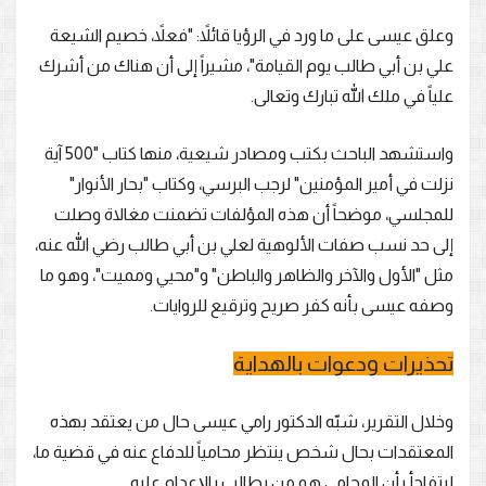
وعلق عيسى على ما ورد في الرؤيا قائلاً: "فعلاً، خصيم الشيعة
علي بن أبي طالب يوم القيامة"، مشيراً إلى أن هناك من أشرك
علياً في ملك الله تبارك وتعالى.
واستشهد الباحث بكتب ومصادر شيعية، منها كتاب "500 آية
نزلت في أمير المؤمنين" لرجب البرسي، وكتاب "بحار الأنوار"
للمجلسي، موضحاً أن هذه المؤلفات تضمنت مغالاة وصلت
إلى حد نسب صفات الألوهية لعلي بن أبي طالب رضي الله عنه،
مثل "الأول والآخر والظاهر والباطن" و"محيي ومميت"، وهو ما
وصفه عيسى بأنه كفر صريح وترقيع للروايات.
تحذيرات ودعوات بالهداية
وخلال التقرير، شبّه الدكتور رامي عيسى حال من يعتقد بهذه
المعتقدات بحال شخص ينتظر محامياً للدفاع عنه في قضية ما،
ليتفاجأ بأن المحامي هو من يطالب بالإعدام عليه.