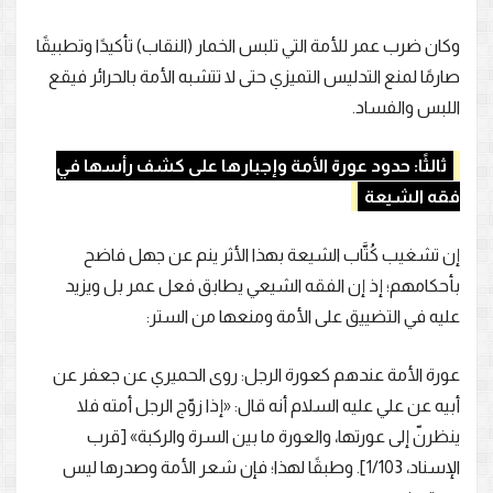
وكان ضرب عمر للأمة التي تلبس الخمار (النقاب) تأكيدًا وتطبيقًا
صارمًا لمنع التدليس التميزي حتى لا تتشبه الأمة بالحرائر فيقع
اللبس والفساد.
ثالثًا: حدود عورة الأمة وإجبارها على كشف رأسها في
فقه الشيعة
إن تشغيب كُتَّاب الشيعة بهذا الأثر ينم عن جهل فاضح
بأحكامهم؛ إذ إن الفقه الشيعي يطابق فعل عمر بل ويزيد
عليه في التضييق على الأمة ومنعها من الستر:
عورة الأمة عندهم كعورة الرجل: روى الحميري عن جعفر عن
أبيه عن علي عليه السلام أنه قال: «إذا زوّج الرجل أمته فلا
ينظرنّ إلى عورتها، والعورة ما بين السرة والركبة» [قرب
الإسناد، 1/103]. وطبقًا لهذا؛ فإن شعر الأمة وصدرها ليس