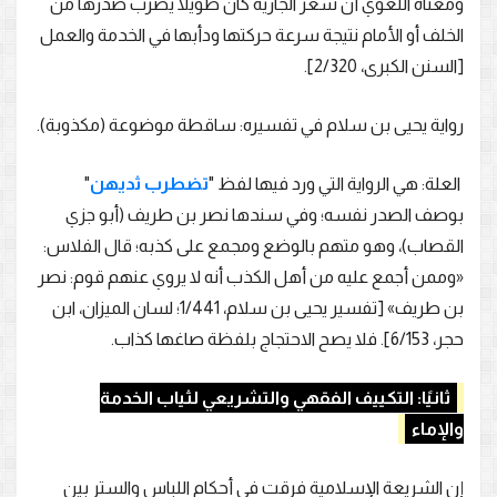
ومعناه اللغوي أن شعر الجارية كان طويلًا يضرب صدرها من
الخلف أو الأمام نتيجة سرعة حركتها ودأبها في الخدمة والعمل
[السنن الكبرى، 2/320].
رواية يحيى بن سلام في تفسيره: ساقطة موضوعة (مكذوبة).
العلة: هي الرواية التي ورد فيها لفظ "
تضطرب ثديهن
"
بوصف الصدر نفسه؛ وفي سندها نصر بن طريف (أبو جزي
القصاب)، وهو متهم بالوضع ومجمع على كذبه؛ قال الفلاس:
«وممن أجمع عليه من أهل الكذب أنه لا يروي عنهم قوم: نصر
بن طريف» [تفسير يحيى بن سلام، 1/441؛ لسان الميزان، ابن
حجر، 6/153]. فلا يصح الاحتجاج بلفظة صاغها كذاب.
ثانيًا: التكييف الفقهي والتشريعي لثياب الخدمة
والإماء
إن الشريعة الإسلامية فرقت في أحكام اللباس والستر بين