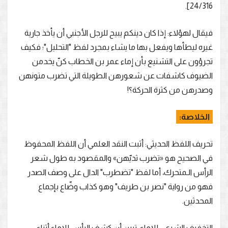
24/316].
فيقال لهؤلاء: إذا كان دينكم يبيح للرجل الأجنبي أن يأخذ جارية
غيره ليطأها ويفعل بها ما يشاء بمجرد لفظ "التحليل"؛ فكيف
تجرؤون على التشنيع بأن إماء عمر بن الخطاب كنّ يخدمن
الضيوف كاشفات عن شعورهن الطويلة التي تضرب متونهن
وصدرهن من كثرة الحركة؟!
الخلاصة:
تحريف اللفظ الحديثي: أثبت النقد العلمي أن اللفظ المحفوظ
في الصحيح هو «تضرب ثديّهن» والمقصود به طول شعر
الرأس الـمتحرك، أما لفظ "تضطرب" الدال على وصف الصدر
فهو من رواية "نصر بن طريف" وهو كذاب وضّاع بإجماع
المحدثين.
التخفيف الشرعي للإماء: تبين أن كشف الرأس للإماء أثناء