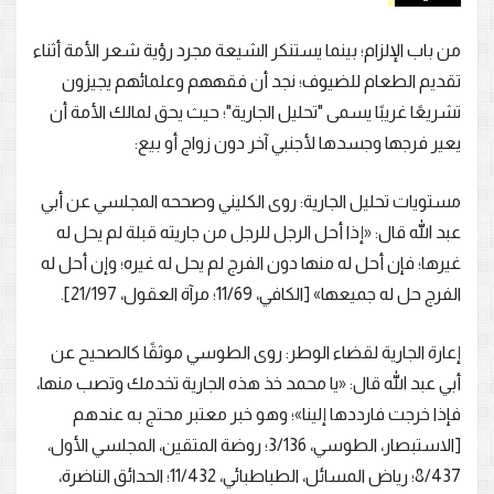
من باب الإلزام؛ بينما يستنكر الشيعة مجرد رؤية شعر الأمة أثناء
تقديم الطعام للضيوف؛ نجد أن فقههم وعلمائهم يجيزون
تشريعًا غريبًا يسمى "تحليل الجارية"؛ حيث يحق لمالك الأمة أن
يعير فرجها وجسدها لأجنبي آخر دون زواج أو بيع:
مستويات تحليل الجارية: روى الكليني وصححه المجلسي عن أبي
عبد الله قال: «إذا أحل الرجل للرجل من جاريته قبلة لم يحل له
غيرها؛ فإن أحل له منها دون الفرج لم يحل له غيره؛ وإن أحل له
الفرج حل له جميعها» [الكافي، 11/69؛ مرآة العقول، 21/197].
إعارة الجارية لقضاء الوطر: روى الطوسي موثقًا كالصحيح عن
أبي عبد الله قال: «يا محمد خذ هذه الجارية تخدمك وتصب منها،
فإذا خرجت فارددها إلينا»؛ وهو خبر معتبر محتج به عندهم
[الاستبصار، الطوسي، 3/136؛ روضة المتقين، المجلسي الأول،
8/437؛ رياض المسائل، الطباطبائي، 11/432؛ الحدائق الناضرة،