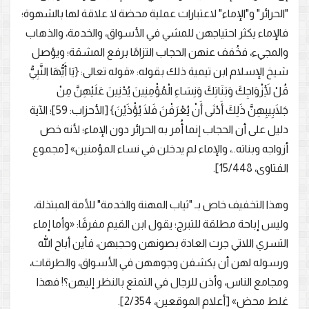
"الحرائر" و"الإماء" لاعتبارات عملية محضة لا علاقة لها بالشهوة؛
فالإماء يكثر احتياجهن للمشي في الأسواق، والخدمة، والذهاب
والمجيء، فخُفف عنهن الحجاب التزامًا برفع المشقة؛ ويؤصل
شيخ الإسلام ابن تيمية ذلك بقوله: «قوله تعالى: {يَا أَيُّهَا النَّبِيُّ
قُلْ لِأَزْوَاجِكَ وَبَنَاتِكَ وَنِسَاءِ الْمُؤْمِنِينَ يُدْنِينَ عَلَيْهِنَّ مِنْ
جَلَابِيبِهِنَّ ذَلِكَ أَدْنَى أَنْ يُعْرَفْنَ فَلَا يُؤْذَيْنَ} [الأحزاب: 59]؛ الآية
دليل على أن الحجاب إنما أُمر به الحرائر دون الإماء؛ لأنه خص
أزواجه وبناته..، والإماء لم يدخلن في نساء المؤمنين» [مجموع
الفتاوى، 15/448].
وهذا التخفيف خاص بـ "ثياب المهنة والخدمة" للأمة المبتذلة،
وليس إباحة مطلقة للتبرج؛ يقول ابن القيم مفرقًا: «وأما إماء
التسري اللاتي جرت العادة بصونهن وحجبهن، فأين أباح الله
ورسوله لهن أن يكشفن وجوههن في الأسواق، والطرقات،
ومجامع الناس، وأذن للرجال في التمتع بالنظر إليهن؟! فهذا
غلط محض» [أعلام الموقعين، 2/354].