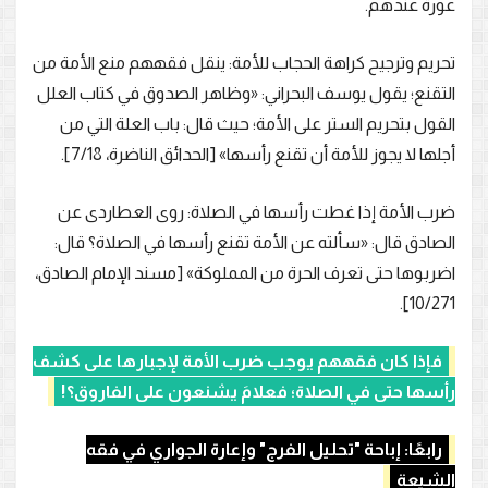
عورة عندهم.
تحريم وترجيح كراهة الحجاب للأمة: ينقل فقههم منع الأمة من
التقنع؛ يقول يوسف البحراني: «وظاهر الصدوق في كتاب العلل
القول بتحريم الستر على الأمة؛ حيث قال: باب العلة التي من
أجلها لا يجوز للأمة أن تقنع رأسها» [الحدائق الناضرة، 7/18].
ضرب الأمة إذا غطت رأسها في الصلاة: روى العطاردى عن
الصادق قال: «سألته عن الأمة تقنع رأسها في الصلاة؟ قال:
اضربوها حتى تعرف الحرة من المملوكة» [مسند الإمام الصادق،
10/271].
فإذا كان فقههم يوجب ضرب الأمة لإجبارها على كشف
رأسها حتى في الصلاة؛ فعلامَ يشنعون على الفاروق؟!
رابعًا: إباحة "تحليل الفرج" وإعارة الجواري في فقه
الشيعة