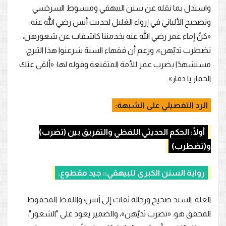
واستدل بما نقله عن سنن البيهقي ومبسوط السرخسي
وتصحيح الألباني في إرواء الغليل لحديث أنس رضي الله عنه:
«كنّ إماء عمر رضي الله عنه يخدمننا كاشفات عن شعورهن،
تضطرب ثديّهن»، وزعم أن فقهاء السنة شرعنوا هذا التبرج،
مستشهدًا بضرب عمر للأمة المتقنعة وقوله لها: «ألقي عنك
الخمار يا دفار».
الرد التفصيلي على الشبهة:
أولًا: الحكم الحديثي اللفظي والتفريق بين (تضرب)
و(تضطرب)
رواية السنن الكبرى للبيهقي:: جيد مقطوع.
العلة: السند صحيح ورجاله ثقات إلى أنس؛ واللفظ المحفوظ
المحقق هو: «تضرب ثديّهن»، والضمير يعود على "الشعور"،