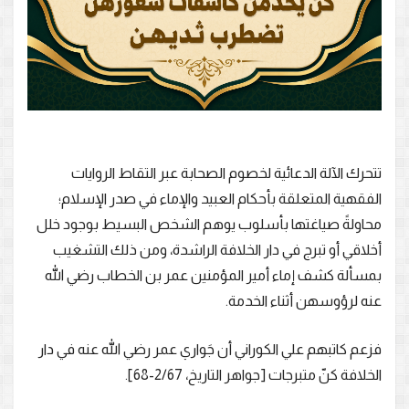
تتحرك الآلة الدعائية لخصوم الصحابة عبر التقاط الروايات
الفقهية المتعلقة بأحكام العبيد والإماء في صدر الإسلام؛
محاولةً صياغتها بأسلوب يوهم الشخص البسيط بوجود خلل
أخلاقي أو تبرج في دار الخلافة الراشدة، ومن ذلك التشغيب
بمسألة كشف إماء أمير المؤمنين عمر بن الخطاب رضي الله
عنه لرؤوسهن أثناء الخدمة.
فزعم كاتبهم علي الكوراني أن جَواري عمر رضي الله عنه في دار
الخلافة كنّ متبرجات [جواهر التاريخ، 2/67-68].