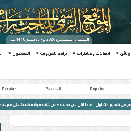
السبت 8 أغسطس 2026 م - 23 صفر 1448 هـ
وثائق
اتصالات ومناظرات
برامج تلفزيونية
المهتدون
ال
Persian
Pусский
Español
. ماذا قال عن حديث «من كنت مولاه فهذا علي مولاه»؟
بعد منا