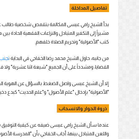
تفاصيل المداخلة
بدأ الشيخ رامي عيسى المكالمة بتقمص شخصية طالب علم
مشيراً إلى التكفير المتبادل والنزاعات الفقهية الحادة بين
كتب "الأصولية" وتحريم الصلاة خلفهم.
من جانبه، حاول الشيخ محمد رضا الخفاجي في البداية
تجنب 
القضايا، ومشدداً على أن الجميع "شيعة اثنا عشرية" ولا ف
إلا أن الشيخ عيسى واصل الضغط بالسؤال عن الهوية الفقهي
"الأصولية" بإدخال "علم الأصول" و"علم الحديث" كبدع دخي
ذروة الحوار والانسحاب
عندما سأل الشيخ رامي عيسى ضيفه عن كيفية التوفيق بين
واللعن المتبادل بينها، أجاب الخفاجي بأن "المدرسة الأصول