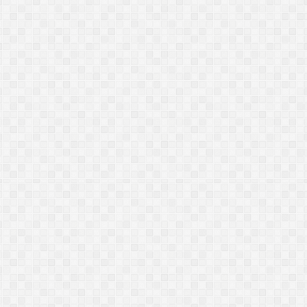
الات
الاتصالات
عيسى: أهل السنة يقتدون
رامي عيسى يناظر شيعيًا لبنانيًا حول
لبيت في الجنائز.. ومتصل
الإمامة وكتاب الكافي.. ماذا دار بينهما؟
يقر بعدم وقوع هذه
(فيديو)