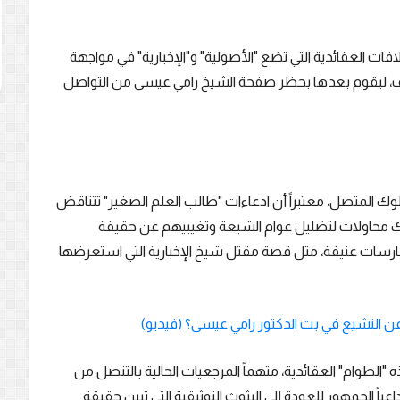
ات العقائدية التي تضع "الأصولية" و"الإخبارية" في مواجهة
هاتف، ليقوم بعدها بحظر صفحة الشيخ رامي عيسى من التواصل
 المتصل، معتبراً أن ادعاءات "طالب العلم الصغير" تتناقض
 هناك محاولات لتضليل عوام الشيعة وتغيبيهم عن حقيقة
ارسات عنيفة، مثل قصة مقتل شيخ الإخبارية التي استعرضها
 التشيع في بث الدكتور رامي عيسى؟ (فيديو)
الطوام" العقائدية، متهماً المرجعيات الحالية بالتنصل من
ياً الجمهور للعودة إلى البثوث التوثيقية التي تبين حقيقة