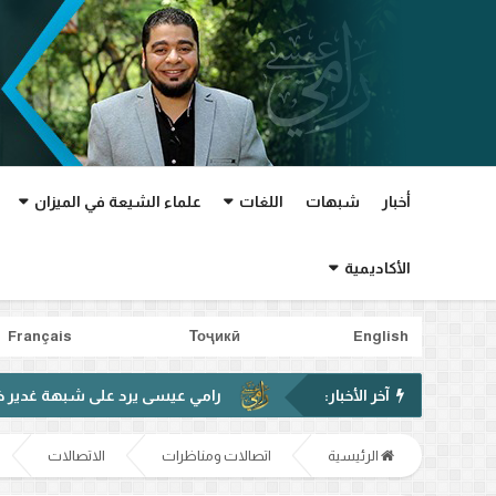
أخبار
شبهات
اللغات
علماء الشيعة في الميزان
الأكاديمية
Français
Тоҷикӣ
English
آخر الأخبار:
رامي عيسى يرد على شبهة غدير خم في فيديو متداول.
الرئيسية
اتصالات ومناظرات
الاتصالات