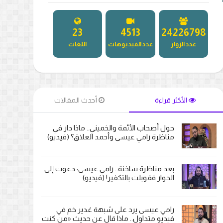
27
5181
27344016
عدد الزوار
عدد الفيديوهات
اللغات
الأكثر قراءة
أحدث المقالات
حول أصحاب الأئمة والخميني.. ماذا دار في
مناظرة رامي عيسى وأحمد العلاق؟ (فيديو)
بعد مناظرة ساخنة.. رامي عيسى: دعوت إلى
الحوار فقوبلت بالتكفير! (فيديو)
رامي عيسى يرد على شبهة غدير خم في
فيديو متداول.. ماذا قال عن حديث «من كنت