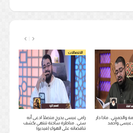
الاتصالات
الاتص
 والخميني.. ماذا دار
رامي عيسى يحرج متصلًا ادعى أنه
رامي 
 عيسى وأحمد
سني.. مناظرة ساخنة تنتهي بكشف
بأهل ا
تناقضاته على الهواء (فيديو)
شيعي 