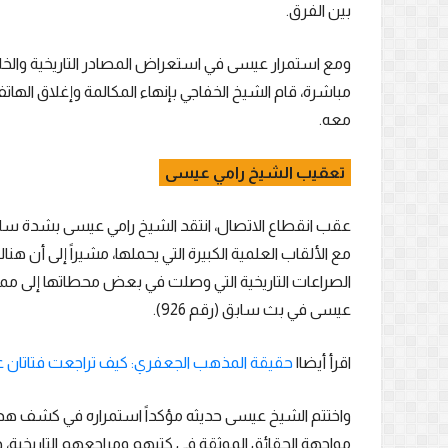
بين الفرق.
ومع استمرار عيسى في استعراض المصادر التاريخية والخلاف
مباشرة، قام الشيخ الخفاجي بإنهاء المكالمة وإغلاق ال
معه.
تعقيب الشيخ رامي عيسى
عقب انقطاع الاتصال، انتقد الشيخ رامي عيسى بشدة سلوك
مع الألقاب العلمية الكبيرة التي يحملها، مشيراً إلى أن
الصراعات التاريخية التي وصلت في بعض محطاتها إلى مم
عيسى في بث سابق (رقم 926).
اقرأ أيضا|
حقيقة المذهب الجعفري: كيف تراجعت فتاتان عن
واختتم الشيخ عيسى حديثه مؤكداً استمراره في كشف هذه "
مواجهة الحقائق الموثقة في كتبهم ومراجعهم التاريخية، داع