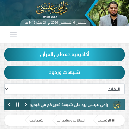
الخميس 6 أغسطس 2026 م - 21 صفر 1448 هـ
أكاديمية حفظني القرآن
شبهات وردود
رامي عيسى يرد على شبهة غدير خم في فيديو متداول.. ماذا قال عن حد
رامي عيسى يناظر شيعيًا لبنانيًا حول الإمامة وكتاب الكافي.. ماذا دار بينه
الرئيسية
اتصالات ومناظرات
الاتصالات